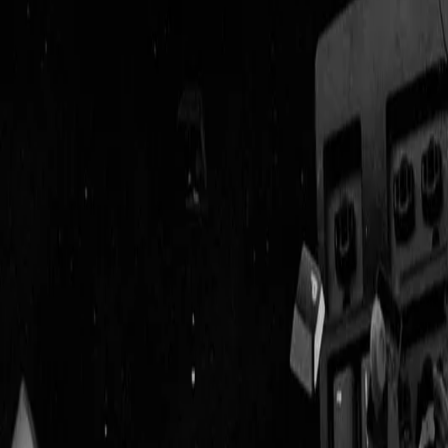
Geenstijl
Vlijmscherp en
ongefilterd nieuws