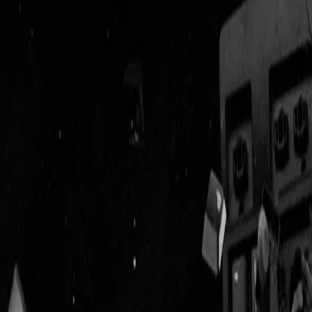
Geenstijl
Vlijmscherp en
ongefilterd nieuws