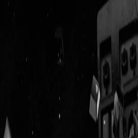
Geenstijl
Vlijmscherp en
ongefilterd nieuws