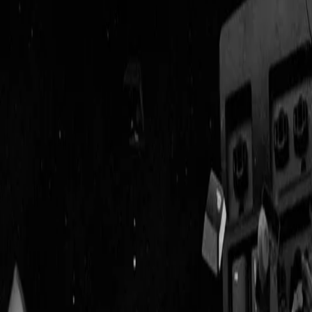
Geenstijl
Vlijmscherp en
ongefilterd nieuws