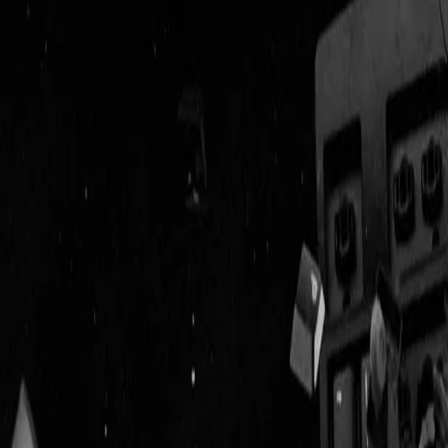
Geenstijl
Vlijmscherp en
ongefilterd nieuws