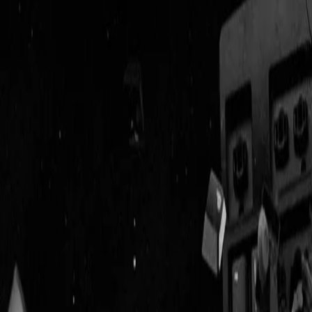
Geenstijl
Vlijmscherp en
ongefilterd nieuws