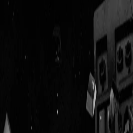
Geenstijl
Vlijmscherp en
ongefilterd nieuws