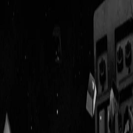
Geenstijl
Vlijmscherp en
ongefilterd nieuws