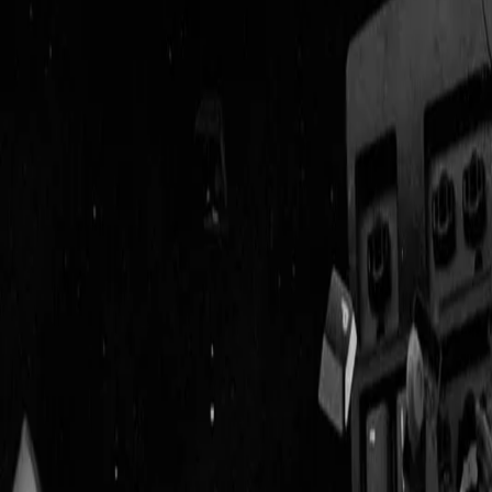
Geenstijl
Vlijmscherp en
ongefilterd nieuws