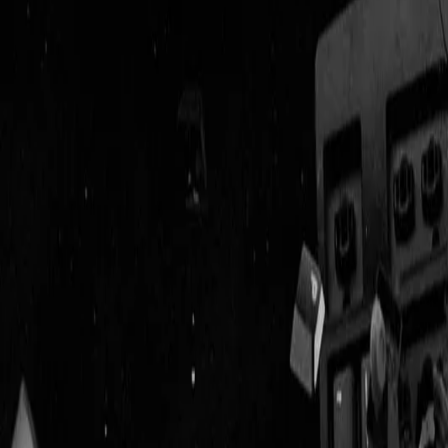
Geenstijl
Vlijmscherp en
ongefilterd nieuws