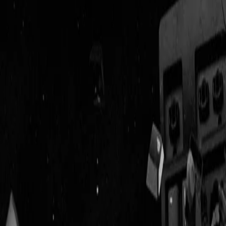
Geenstijl
ingelogd als
lid