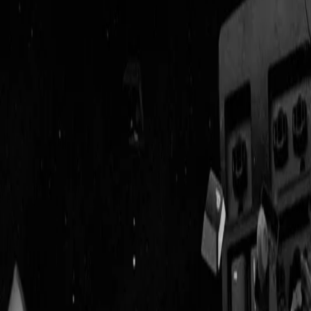
Geenstijl
Vlijmscherp en
ongefilterd nieuws