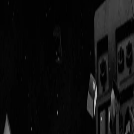
Geenstijl
Vlijmscherp en
ongefilterd nieuws