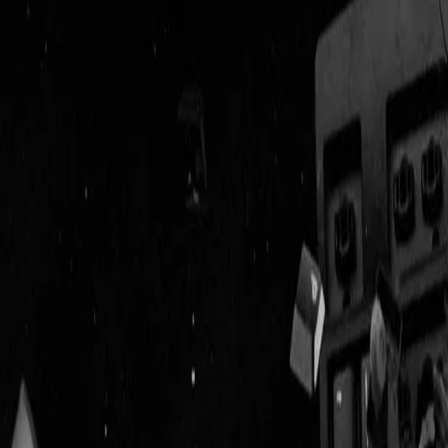
Geenstijl
Vlijmscherp en
ongefilterd nieuws