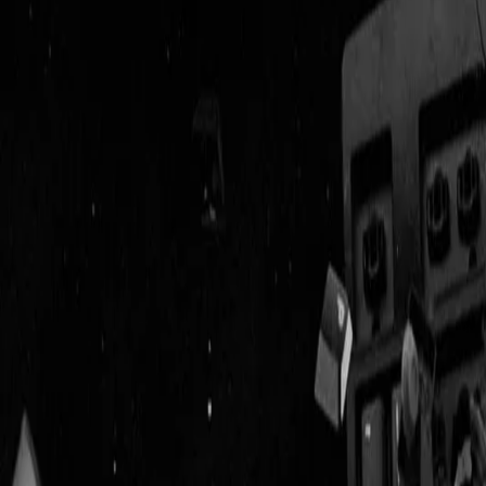
Geenstijl
Vlijmscherp en
ongefilterd nieuws