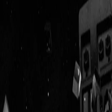
Geenstijl
Vlijmscherp en
ongefilterd nieuws