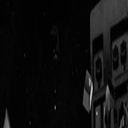
Geenstijl
Vlijmscherp en
ongefilterd nieuws