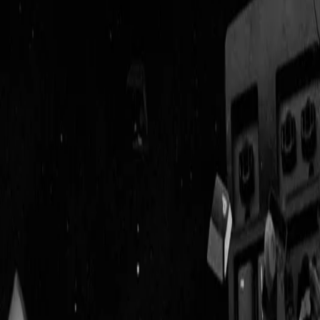
Geenstijl
Vlijmscherp en
ongefilterd nieuws