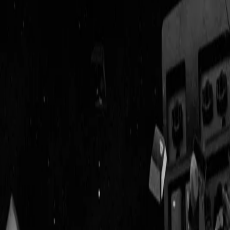
Geenstijl
Vlijmscherp en
ongefilterd nieuws