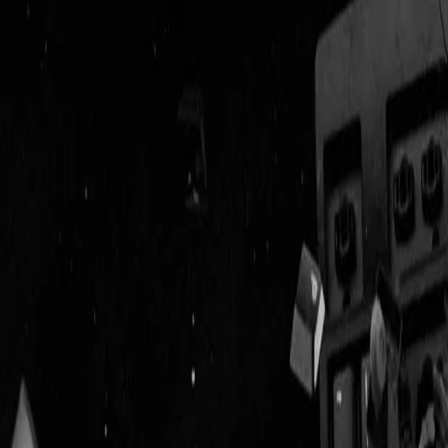
Geenstijl
Vlijmscherp en
ongefilterd nieuws