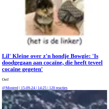
Lil' Kleine over z'n hondje Bowgie: 'Is
doodgegaan aan cocaïne, die heeft teveel
cocaïne gegeten'
Oei!
@
Mosterd
|
15-09-24 | 14:25
|
120
reacties