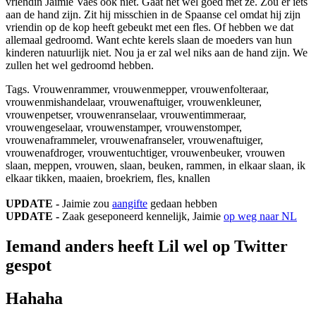
vriendin Jaimie Vaes ook niet. Gaat het wel goed met ze. Zou er iets
aan de hand zijn. Zit hij misschien in de Spaanse cel omdat hij zijn
vriendin op de kop heeft gebeukt met een fles. Of hebben we dat
allemaal gedroomd. Want echte kerels slaan de moeders van hun
kinderen natuurlijk niet. Nou ja er zal wel niks aan de hand zijn. We
zullen het wel gedroomd hebben.
Tags. Vrouwenrammer, vrouwenmepper, vrouwenfolteraar,
vrouwenmishandelaar, vrouwenaftuiger, vrouwenkleuner,
vrouwenpetser, vrouwenranselaar, vrouwentimmeraar,
vrouwengeselaar, vrouwenstamper, vrouwenstomper,
vrouwenaframmeler, vrouwenafranseler, vrouwenaftuiger,
vrouwenafdroger, vrouwentuchtiger, vrouwenbeuker, vrouwen
slaan, meppen, vrouwen, slaan, beuken, rammen, in elkaar slaan, ik
elkaar tikken, maaien, broekriem, fles, knallen
UPDATE -
Jaimie zou
aangifte
gedaan hebben
UPDATE -
Zaak geseponeerd kennelijk, Jaimie
op weg naar NL
Iemand anders heeft Lil wel op Twitter
gespot
Hahaha