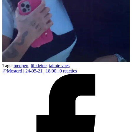
Tags:
meppen
,
lil kleine
,
jaimie vaes
@
Mosterd
|
24-05-21 | 18:00
|
0
reacties