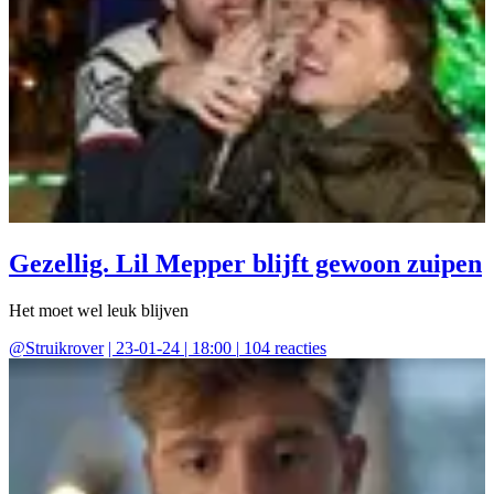
Gezellig. Lil Mepper blijft gewoon zuipen
Het moet wel leuk blijven
@
Struikrover
|
23-01-24 | 18:00
|
104
reacties