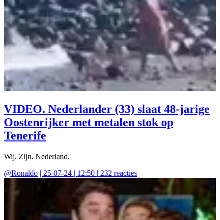
VIDEO. Nederlander (33) slaat 48-jarige
Oostenrijker met metalen stok op
Tenerife
Wij. Zijn. Nederland.
@
Ronaldo
|
25-07-24 | 12:50
|
232
reacties