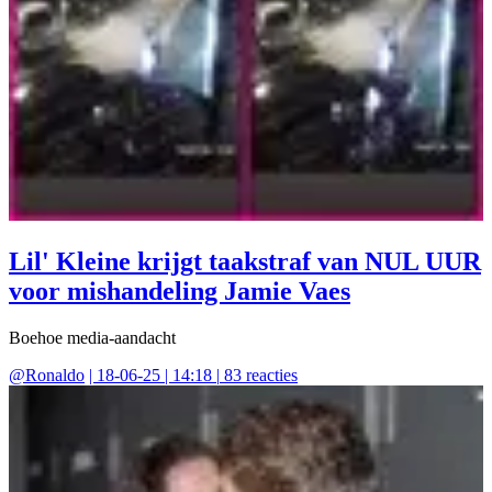
Lil' Kleine krijgt taakstraf van NUL UUR
voor mishandeling Jamie Vaes
Boehoe media-aandacht
@
Ronaldo
|
18-06-25 | 14:18
|
83
reacties