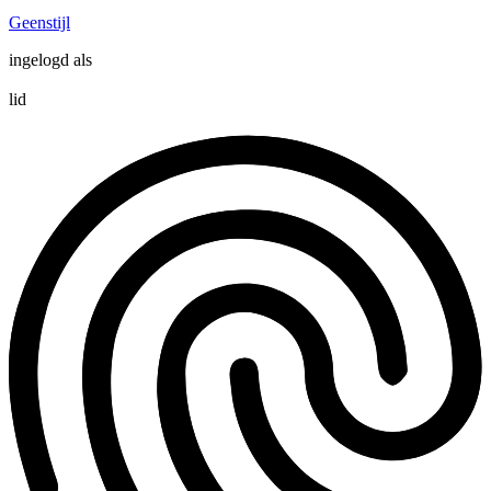
Geenstijl
ingelogd als
lid