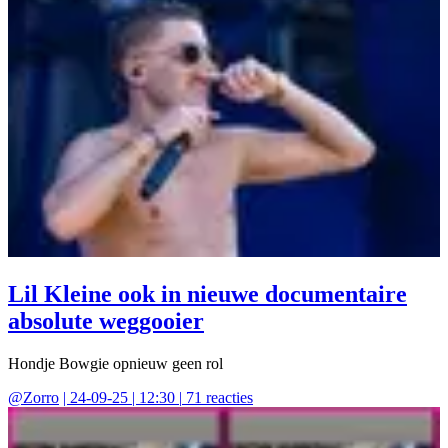
Lil Kleine ook in nieuwe documentaire
absolute weggooier
Hondje Bowgie opnieuw geen rol
@
Zorro
|
24-09-25 | 12:30
|
71
reacties