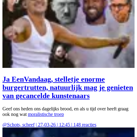
Ja EenVandaag, stelletje enorme
burgertrutten, natuurlijk mag je genieten
van gecancelde kunstenaars
Geef ons heden ons dagelijks brood, en als u tijd over heeft graag
ook nog wat
moralistische troep
@
Schots, scheef
|
27-03-26 | 12:45
|
148
reacties