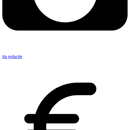
tip redactie