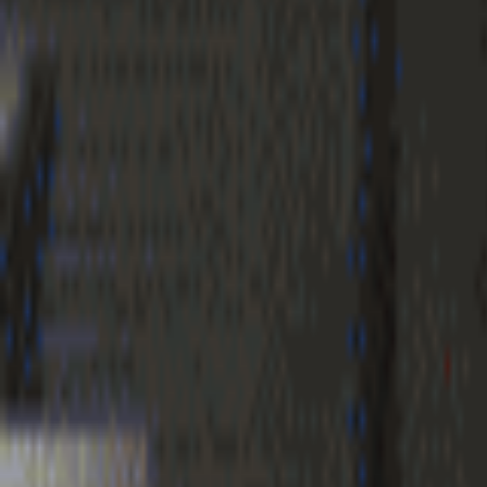
Geenstijl
Vlijmscherp en
ongefilterd nieuws