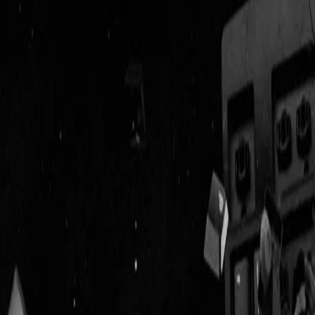
Geenstijl
Vlijmscherp en
ongefilterd nieuws