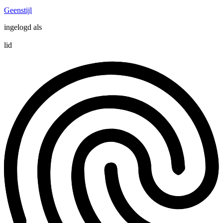
Geenstijl
ingelogd als
lid