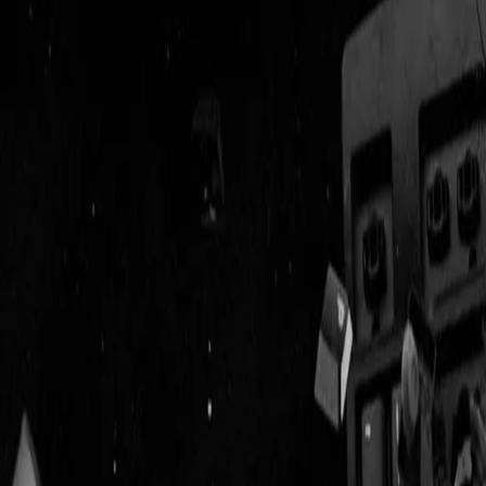
Geenstijl
Vlijmscherp en
ongefilterd nieuws