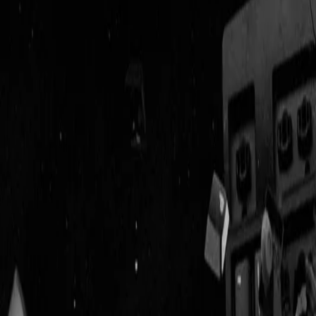
Geenstijl
ingelogd als
lid