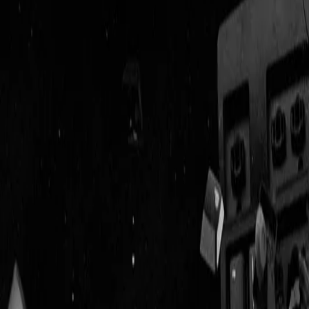
Geenstijl
Vlijmscherp en
ongefilterd nieuws