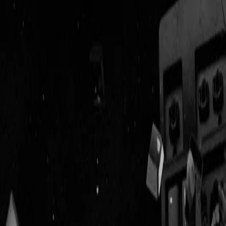
Geenstijl
ingelogd als
lid