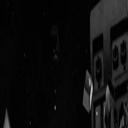
Geenstijl
Vlijmscherp en
ongefilterd nieuws