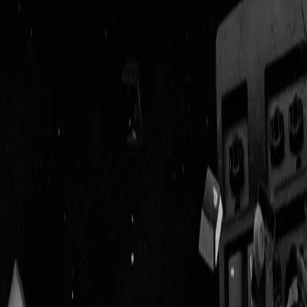
Geenstijl
Vlijmscherp en
ongefilterd nieuws