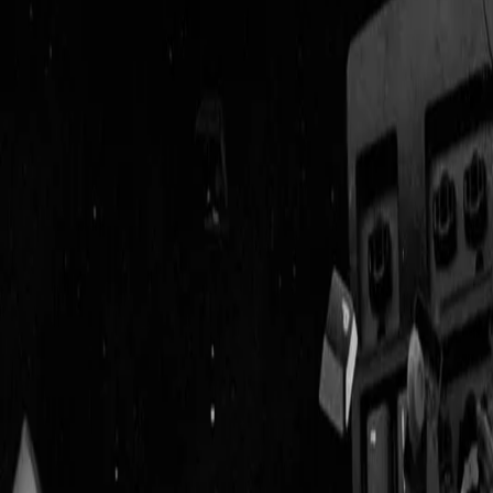
Geenstijl
Vlijmscherp en
ongefilterd nieuws