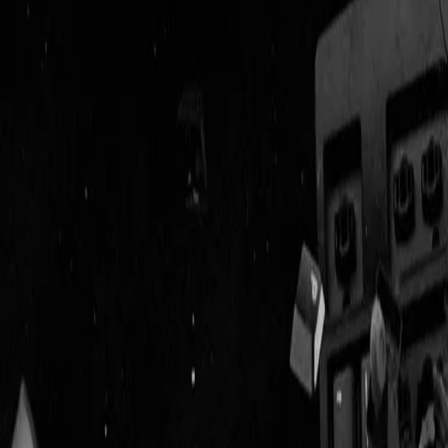
Geenstijl
Vlijmscherp en
ongefilterd nieuws