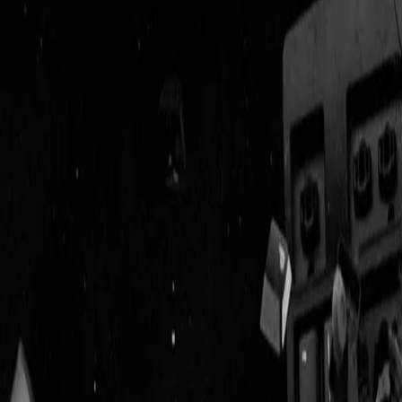
Geenstijl
Vlijmscherp en
ongefilterd nieuws