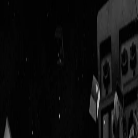
Geenstijl
Vlijmscherp en
ongefilterd nieuws