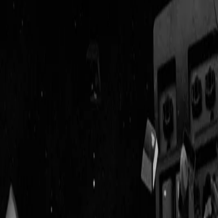
Geenstijl
Vlijmscherp en
ongefilterd nieuws