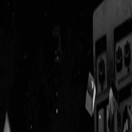
Geenstijl
Vlijmscherp en
ongefilterd nieuws