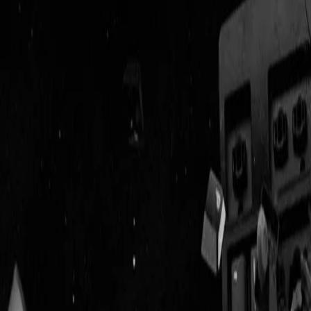
Geenstijl
Vlijmscherp en
ongefilterd nieuws