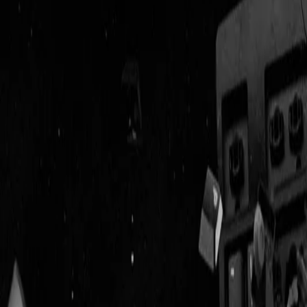
Geenstijl
ingelogd als
lid