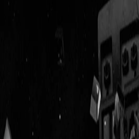
Geenstijl
ingelogd als
lid