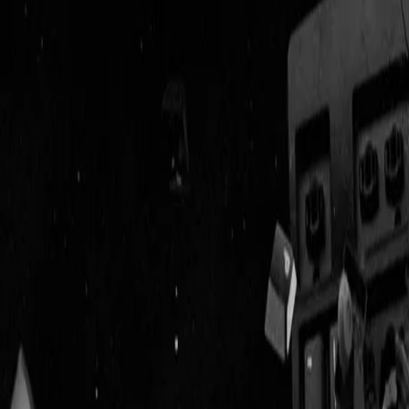
Geenstijl
Vlijmscherp en
ongefilterd nieuws