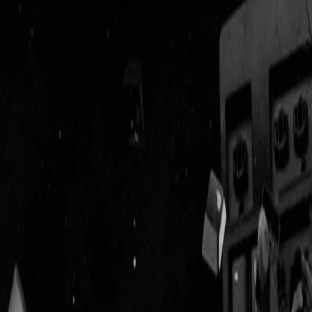
Geenstijl
Vlijmscherp en
ongefilterd nieuws