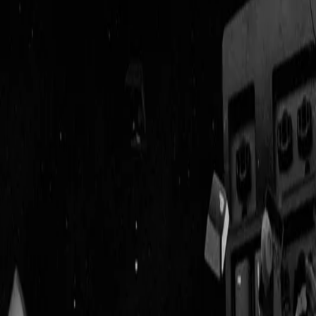
Geenstijl
Vlijmscherp en
ongefilterd nieuws