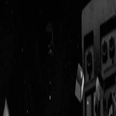
Geenstijl
Vlijmscherp en
ongefilterd nieuws