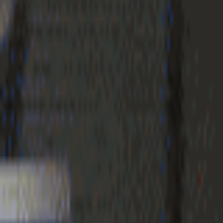
Geenstijl
Vlijmscherp en
ongefilterd nieuws