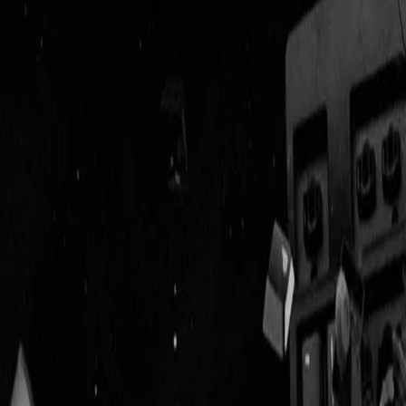
Geenstijl
Vlijmscherp en
ongefilterd nieuws