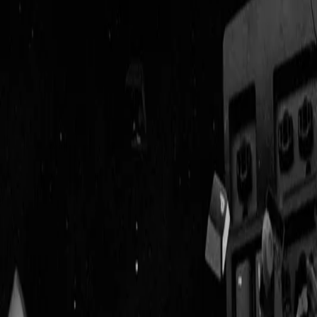
Geenstijl
Vlijmscherp en
ongefilterd nieuws