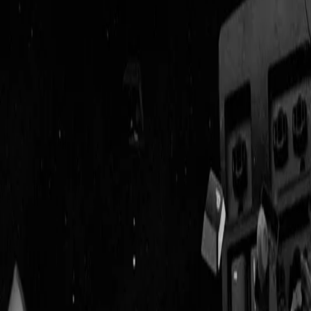
Geenstijl
Vlijmscherp en
ongefilterd nieuws