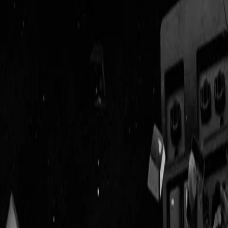
Geenstijl
Vlijmscherp en
ongefilterd nieuws