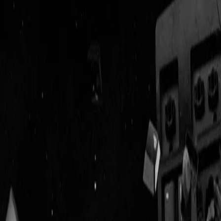
Geenstijl
Vlijmscherp en
ongefilterd nieuws