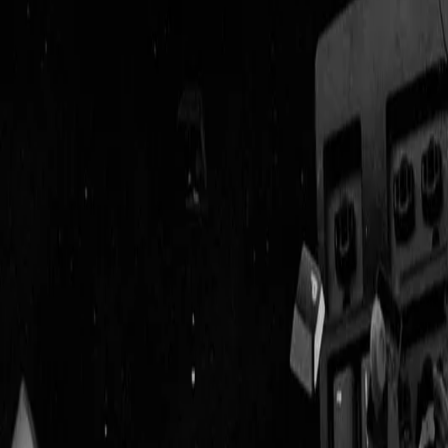
Geenstijl
Vlijmscherp en
ongefilterd nieuws